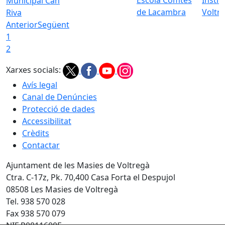
Municipal Can
de Lacambra
Voltr
Riva
Anterior
Següent
1
2
Xarxes socials:
Avís legal
Canal de Denúncies
Protecció de dades
Accessibilitat
Crèdits
Contactar
Ajuntament de les Masies de Voltregà
Ctra. C-17z, Pk. 70,400 Casa Forta el Despujol
08508 Les Masies de Voltregà
Tel. 938 570 028
Fax 938 570 079