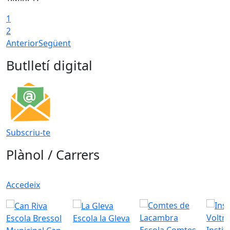
1
T
2
Anterior
Següent
Butlletí digital
Subscriu-te
Plànol / Carrers
Accedeix
Escola Bressol
Escola la Gleva
Escola Comtes
Instit