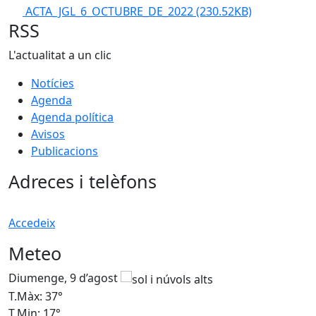
ACTA_JGL_6_OCTUBRE_DE_2022
(230.52KB)
RSS
L'actualitat a un clic
Notícies
Agenda
Agenda política
Avisos
Publicacions
Adreces i telèfons
Accedeix
Meteo
Diumenge, 9 d’agost
D
T.Màx: 37°
T
T.Min: 17°
T