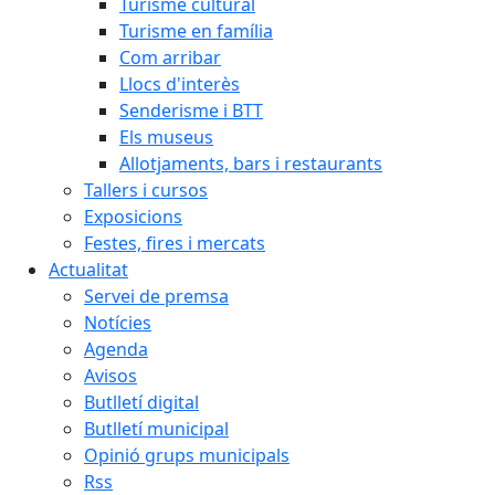
Turisme cultural
Turisme en família
Com arribar
Llocs d'interès
Senderisme i BTT
Els museus
Allotjaments, bars i restaurants
Tallers i cursos
Exposicions
Festes, fires i mercats
Actualitat
Servei de premsa
Notícies
Agenda
Avisos
Butlletí digital
Butlletí municipal
Opinió grups municipals
Rss