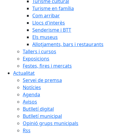
Turisme cultural
Turisme en família
Com arribar
Llocs d'interès
Senderisme i BTT
Els museus
Allotjaments, bars i restaurants
Tallers i cursos
Exposicions
Festes, fires i mercats
Actualitat
Servei de premsa
Notícies
Agenda
Avisos
Butlletí digital
Butlletí municipal
Opinió grups municipals
Rss