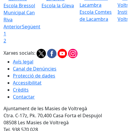
Escola Bressol
Escola la Gleva
Escola Comtes
Instit
Municipal Can
de Lacambra
Voltr
Riva
Anterior
Següent
1
2
Xarxes socials:
Avís legal
Canal de Denúncies
Protecció de dades
Accessibilitat
Crèdits
Contactar
Ajuntament de les Masies de Voltregà
Ctra. C-17z, Pk. 70,400 Casa Forta el Despujol
08508 Les Masies de Voltregà
Tel. 938 570 028