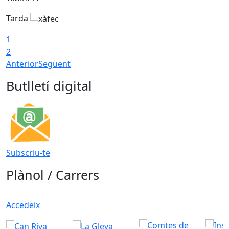
Tarda
T
1
2
Anterior
Següent
Butlletí digital
Subscriu-te
Plànol / Carrers
Accedeix