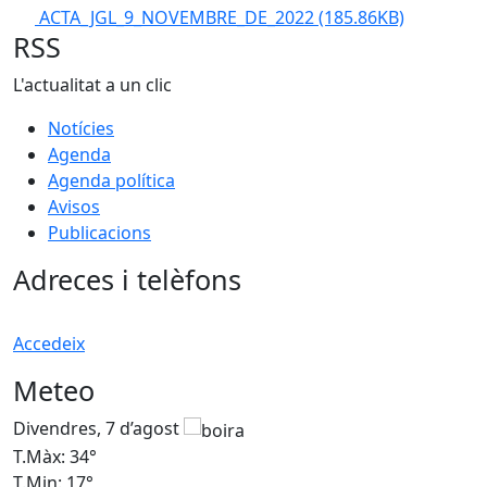
ACTA_JGL_9_NOVEMBRE_DE_2022
(185.86KB)
RSS
L'actualitat a un clic
Notícies
Agenda
Agenda política
Avisos
Publicacions
Adreces i telèfons
Accedeix
Meteo
Divendres, 7 d’agost
D
T.Màx: 34°
T
T.Min: 17°
T