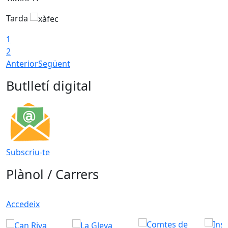
Tarda
T
1
2
Anterior
Següent
Butlletí digital
Subscriu-te
Plànol / Carrers
Accedeix