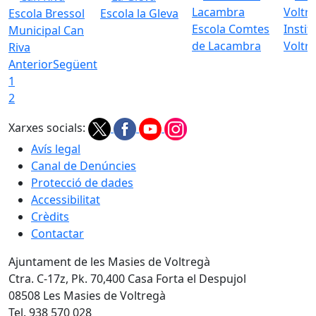
Escola Bressol
Escola la Gleva
Escola Comtes
Instit
Municipal Can
de Lacambra
Voltr
Riva
Anterior
Següent
1
2
Xarxes socials:
Avís legal
Canal de Denúncies
Protecció de dades
Accessibilitat
Crèdits
Contactar
Ajuntament de les Masies de Voltregà
Ctra. C-17z, Pk. 70,400 Casa Forta el Despujol
08508 Les Masies de Voltregà
Tel. 938 570 028