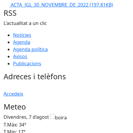
ACTA_JGL_30_NOVEMBRE_DE_2022
(197.81KB)
RSS
L'actualitat a un clic
Notícies
Agenda
Agenda política
Avisos
Publicacions
Adreces i telèfons
Accedeix
Meteo
Divendres, 7 d’agost
D
T.Màx: 34°
T
T.Min: 17°
T