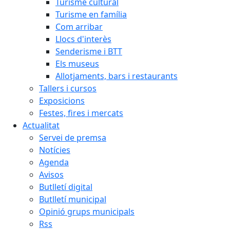
Turisme cultural
Turisme en família
Com arribar
Llocs d'interès
Senderisme i BTT
Els museus
Allotjaments, bars i restaurants
Tallers i cursos
Exposicions
Festes, fires i mercats
Actualitat
Servei de premsa
Notícies
Agenda
Avisos
Butlletí digital
Butlletí municipal
Opinió grups municipals
Rss