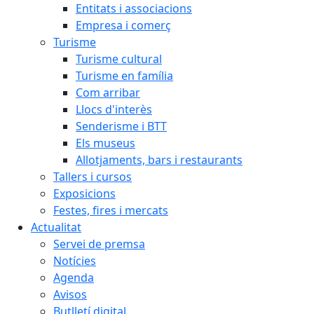
Entitats i associacions
Empresa i comerç
Turisme
Turisme cultural
Turisme en família
Com arribar
Llocs d'interès
Senderisme i BTT
Els museus
Allotjaments, bars i restaurants
Tallers i cursos
Exposicions
Festes, fires i mercats
Actualitat
Servei de premsa
Notícies
Agenda
Avisos
Butlletí digital