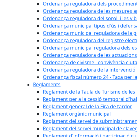
Ordenança reguladora dels procediments d'
Ordenança reguladora de les mesures apli
Ordenança reguladora del soroll i les vi
Ordenança municipal tipus d'ús i defens
Ordenança municipal reguladora de la ge
Ordenança reguladora del registre elect
Ordenança municipal reguladora dels est
Ordenança reguladora de les actuacions
Ordenança de civisme i convivència ciut
Ordenança reguladora de la intervenció ad
Ordenança fiscal número 24 - Taxa per la u
Reglaments
Reglament de la Taula de Turisme de les
Reglament per a la cessió temporal d'hab
Reglament general de la Fira de tardor
Reglament orgànic municipal
Reglament del servei de subministramen
Reglament del servei municipal de clav
Reglament d'informació i participació c