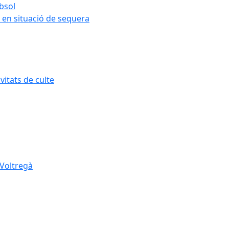
ubsol
 en situació de sequera
itats de culte
 Voltregà