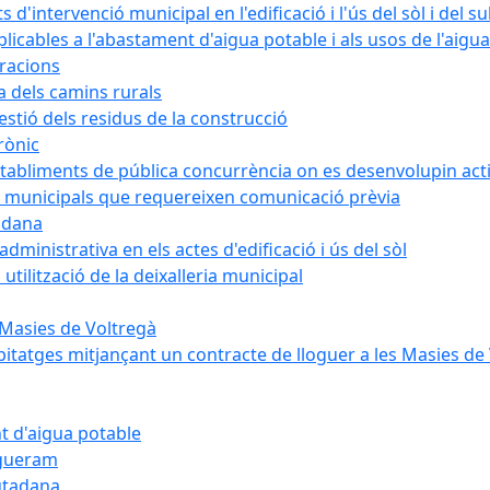
intervenció municipal en l'edificació i l'ús del sòl i del s
cables a l'abastament d'aigua potable i als usos de l'aigua
bracions
a dels camins rurals
stió dels residus de la construcció
rònic
abliments de pública concurrència on es desenvolupin activ
 municipals que requereixen comunicació prèvia
adana
ministrativa en els actes d'edificació i ús del sòl
tilització de la deixalleria municipal
 Masies de Voltregà
itatges mitjançant un contracte de lloguer a les Masies de
t d'aigua potable
egueram
iutadana