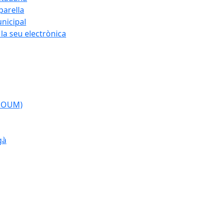
parella
nicipal
la seu electrònica
(POUM)
gà