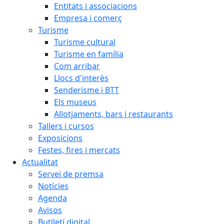
Entitats i associacions
Empresa i comerç
Turisme
Turisme cultural
Turisme en família
Com arribar
Llocs d'interès
Senderisme i BTT
Els museus
Allotjaments, bars i restaurants
Tallers i cursos
Exposicions
Festes, fires i mercats
Actualitat
Servei de premsa
Notícies
Agenda
Avisos
Butlletí digital