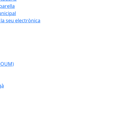
parella
nicipal
la seu electrònica
(POUM)
gà