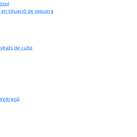
ubsol
 en situació de sequera
itats de culte
 Voltregà