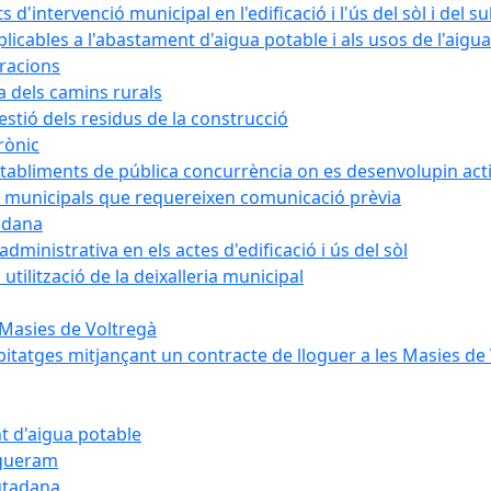
intervenció municipal en l'edificació i l'ús del sòl i del s
cables a l'abastament d'aigua potable i als usos de l'aigua
bracions
a dels camins rurals
stió dels residus de la construcció
rònic
abliments de pública concurrència on es desenvolupin activ
 municipals que requereixen comunicació prèvia
adana
ministrativa en els actes d'edificació i ús del sòl
tilització de la deixalleria municipal
 Masies de Voltregà
itatges mitjançant un contracte de lloguer a les Masies de
t d'aigua potable
egueram
iutadana