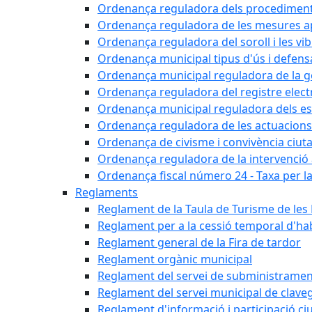
Ordenança reguladora dels procediments d'
Ordenança reguladora de les mesures apli
Ordenança reguladora del soroll i les vi
Ordenança municipal tipus d'ús i defens
Ordenança municipal reguladora de la ge
Ordenança reguladora del registre elect
Ordenança municipal reguladora dels est
Ordenança reguladora de les actuacions
Ordenança de civisme i convivència ciut
Ordenança reguladora de la intervenció ad
Ordenança fiscal número 24 - Taxa per la u
Reglaments
Reglament de la Taula de Turisme de les
Reglament per a la cessió temporal d'hab
Reglament general de la Fira de tardor
Reglament orgànic municipal
Reglament del servei de subministramen
Reglament del servei municipal de clav
Reglament d'informació i participació c