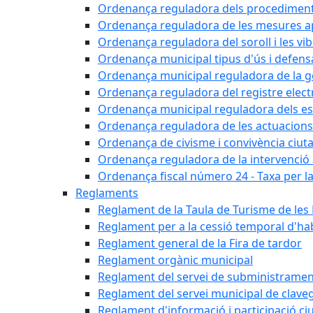
Ordenança reguladora dels procediments d'
Ordenança reguladora de les mesures apli
Ordenança reguladora del soroll i les vi
Ordenança municipal tipus d'ús i defens
Ordenança municipal reguladora de la ge
Ordenança reguladora del registre elect
Ordenança municipal reguladora dels est
Ordenança reguladora de les actuacions
Ordenança de civisme i convivència ciut
Ordenança reguladora de la intervenció ad
Ordenança fiscal número 24 - Taxa per la u
Reglaments
Reglament de la Taula de Turisme de les
Reglament per a la cessió temporal d'hab
Reglament general de la Fira de tardor
Reglament orgànic municipal
Reglament del servei de subministramen
Reglament del servei municipal de clav
Reglament d'informació i participació c