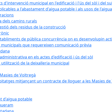
intervenció municipal en l'edificació i l'ús del sòl i del s
cables a l'abastament d'aigua potable i als usos de l'aigua
bracions
a dels camins rurals
stió dels residus de la construcció
rònic
abliments de pública concurrència on es desenvolupin activ
 municipals que requereixen comunicació prèvia
adana
ministrativa en els actes d'edificació i ús del sòl
tilització de la deixalleria municipal
 Masies de Voltregà
itatges mitjançant un contracte de lloguer a les Masies de
t d'aigua potable
egueram
iutadana