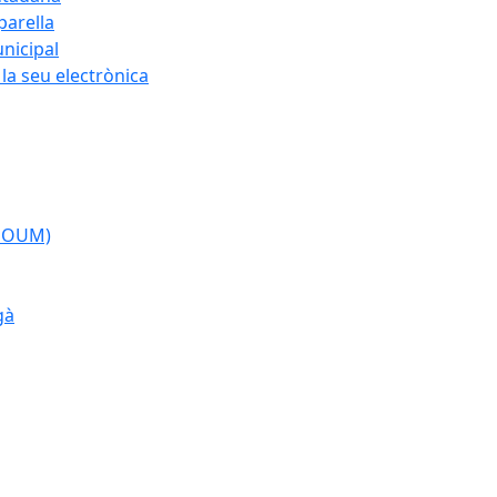
parella
nicipal
la seu electrònica
(POUM)
gà