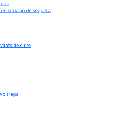
ubsol
 en situació de sequera
itats de culte
 Voltregà