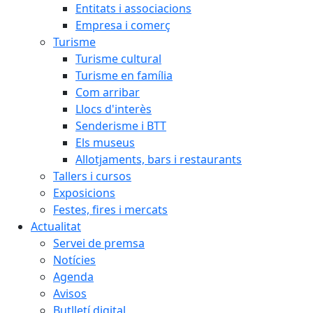
Entitats i associacions
Empresa i comerç
Turisme
Turisme cultural
Turisme en família
Com arribar
Llocs d'interès
Senderisme i BTT
Els museus
Allotjaments, bars i restaurants
Tallers i cursos
Exposicions
Festes, fires i mercats
Actualitat
Servei de premsa
Notícies
Agenda
Avisos
Butlletí digital