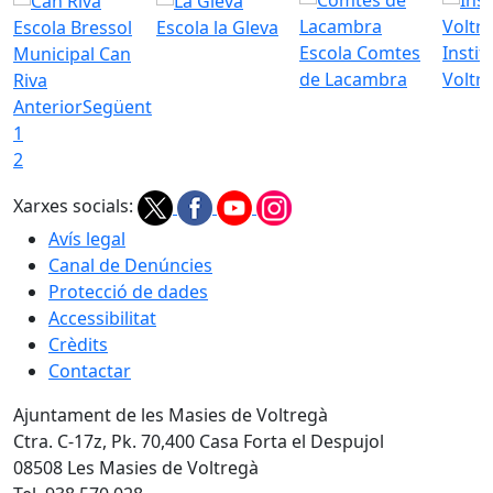
Escola Bressol
Escola la Gleva
Escola Comtes
Instit
Municipal Can
de Lacambra
Voltr
Riva
Anterior
Següent
1
2
Xarxes socials:
Avís legal
Canal de Denúncies
Protecció de dades
Accessibilitat
Crèdits
Contactar
Ajuntament de les Masies de Voltregà
Ctra. C-17z, Pk. 70,400 Casa Forta el Despujol
08508 Les Masies de Voltregà