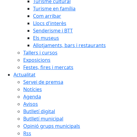
Turisme cultural
Turisme en família
Com arribar
Llocs d'interès
Senderisme i BTT
Els museus
Allotjaments, bars i restaurants
Tallers i cursos
Exposicions
Festes, fires i mercats
Actualitat
Servei de premsa
Notícies
Agenda
Avisos
Butlletí digital
Butlletí municipal
Opinió grups municipals
Rss