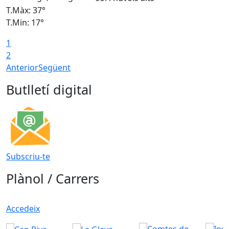
T.Màx: 37°
T
T.Min: 17°
T
1
T
2
Anterior
Següent
Butlletí digital
Subscriu-te
Plànol / Carrers
Accedeix