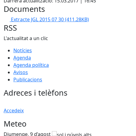
Darrera actualització: 15.03.2017 | 16:45
Documents
Extracte JGL 2015 07 30
(411.28KB)
RSS
L'actualitat a un clic
Notícies
Agenda
Agenda política
Avisos
Publicacions
Adreces i telèfons
Accedeix
Meteo
Diumenge, 9 d’agost
D