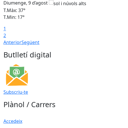
Diumenge, 9 d’agost
D
T.Màx: 37°
T
T.Min: 17°
T
1
T
2
Anterior
Següent
Butlletí digital
Subscriu-te
Plànol / Carrers
Accedeix