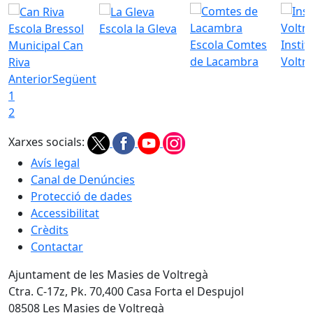
Escola Bressol
Escola la Gleva
Escola Comtes
Instit
Municipal Can
de Lacambra
Voltr
Riva
Anterior
Següent
1
2
Xarxes socials:
Avís legal
Canal de Denúncies
Protecció de dades
Accessibilitat
Crèdits
Contactar
Ajuntament de les Masies de Voltregà
Ctra. C-17z, Pk. 70,400 Casa Forta el Despujol
08508 Les Masies de Voltregà