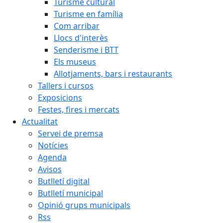
Turisme cultural
Turisme en família
Com arribar
Llocs d'interès
Senderisme i BTT
Els museus
Allotjaments, bars i restaurants
Tallers i cursos
Exposicions
Festes, fires i mercats
Actualitat
Servei de premsa
Notícies
Agenda
Avisos
Butlletí digital
Butlletí municipal
Opinió grups municipals
Rss