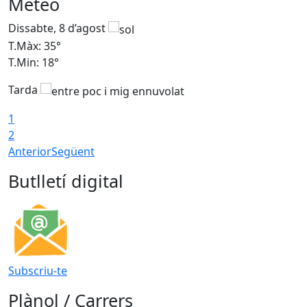
Meteo
Dissabte, 8 d’agost
D
T.Màx: 35°
T
T.Min: 18°
T
Tarda
T
1
2
Anterior
Següent
Butlletí digital
Subscriu-te
Plànol / Carrers