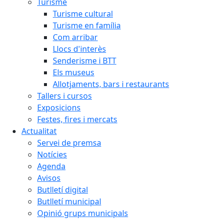
Turisme
Turisme cultural
Turisme en família
Com arribar
Llocs d'interès
Senderisme i BTT
Els museus
Allotjaments, bars i restaurants
Tallers i cursos
Exposicions
Festes, fires i mercats
Actualitat
Servei de premsa
Notícies
Agenda
Avisos
Butlletí digital
Butlletí municipal
Opinió grups municipals