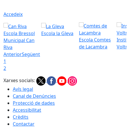
Accedeix
Escola Bressol
Escola la Gleva
Escola Comtes
Instit
Municipal Can
de Lacambra
Voltr
Riva
Anterior
Següent
1
2
Xarxes socials:
Avís legal
Canal de Denúncies
Protecció de dades
Accessibilitat
Crèdits
Contactar