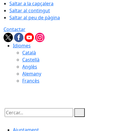
Saltar a la capçalera
Saltar al contingut
Saltar al peu de pàgina
Contactar
Idiomes
Català
Castellà
Anglès
Alemany
Francès
06.08.2026 | 08:32
Cercar:
Ajuntament