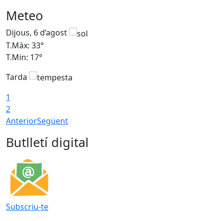
Meteo
Dijous, 6 d’agost
D
T.Màx: 33°
T
T.Min: 17°
T
Tarda
T
1
2
Anterior
Següent
Butlletí digital
Subscriu-te