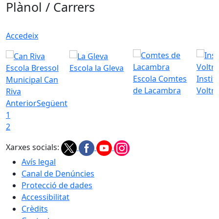
Plànol / Carrers
Accedeix
Escola Bressol
Escola la Gleva
Escola Comtes
Instit
Municipal Can
de Lacambra
Voltr
Riva
Anterior
Següent
1
2
Xarxes socials:
Avís legal
Canal de Denúncies
Protecció de dades
Accessibilitat
Crèdits