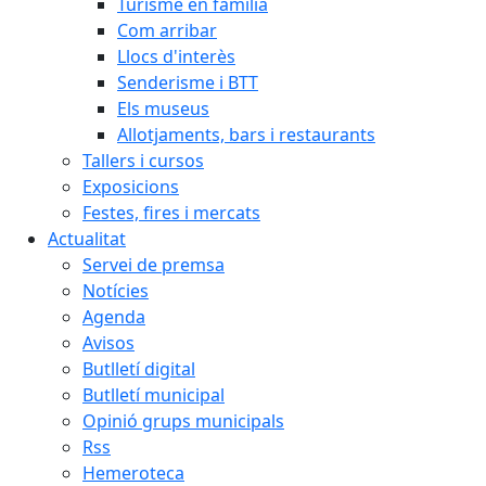
Turisme en família
Com arribar
Llocs d'interès
Senderisme i BTT
Els museus
Allotjaments, bars i restaurants
Tallers i cursos
Exposicions
Festes, fires i mercats
Actualitat
Servei de premsa
Notícies
Agenda
Avisos
Butlletí digital
Butlletí municipal
Opinió grups municipals
Rss
Hemeroteca