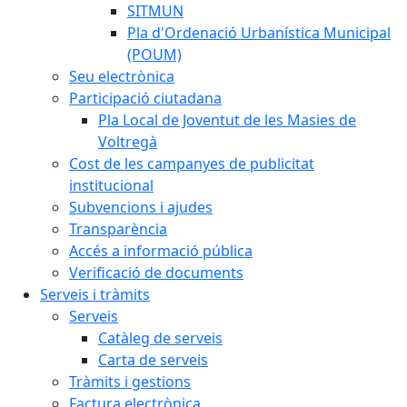
SITMUN
Pla d'Ordenació Urbanística Municipal
(POUM)
Seu electrònica
Participació ciutadana
Pla Local de Joventut de les Masies de
Voltregà
Cost de les campanyes de publicitat
institucional
Subvencions i ajudes
Transparència
Accés a informació pública
Verificació de documents
Serveis i tràmits
Serveis
Catàleg de serveis
Carta de serveis
Tràmits i gestions
Factura electrònica