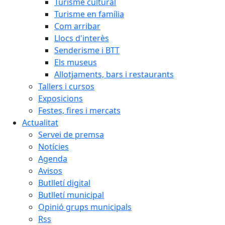
Turisme cultural
Turisme en família
Com arribar
Llocs d'interès
Senderisme i BTT
Els museus
Allotjaments, bars i restaurants
Tallers i cursos
Exposicions
Festes, fires i mercats
Actualitat
Servei de premsa
Notícies
Agenda
Avisos
Butlletí digital
Butlletí municipal
Opinió grups municipals
Rss