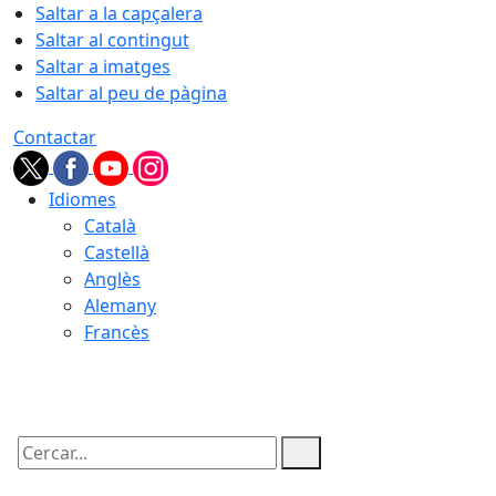
Saltar a la capçalera
Saltar al contingut
Saltar a imatges
Saltar al peu de pàgina
Contactar
Idiomes
Català
Castellà
Anglès
Alemany
Francès
06.08.2026 | 03:55
Cercar: