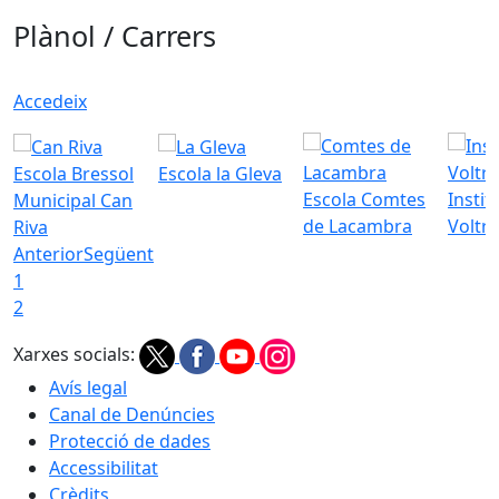
Plànol / Carrers
Accedeix
Escola Bressol
Escola la Gleva
Escola Comtes
Instit
Municipal Can
de Lacambra
Voltr
Riva
Anterior
Següent
1
2
Xarxes socials:
Avís legal
Canal de Denúncies
Protecció de dades
Accessibilitat
Crèdits