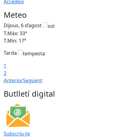
Accedeix
Meteo
Dijous, 6 d’agost
D
T.Màx: 33°
T
T.Min: 17°
T
Tarda
T
1
2
Anterior
Següent
Butlletí digital
Subscriu-te