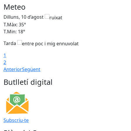
Meteo
Dilluns, 10 d’agost
D
T.Màx: 35°
T
T.Min: 18°
T
Tarda
T
1
2
Anterior
Següent
Butlletí digital
Subscriu-te