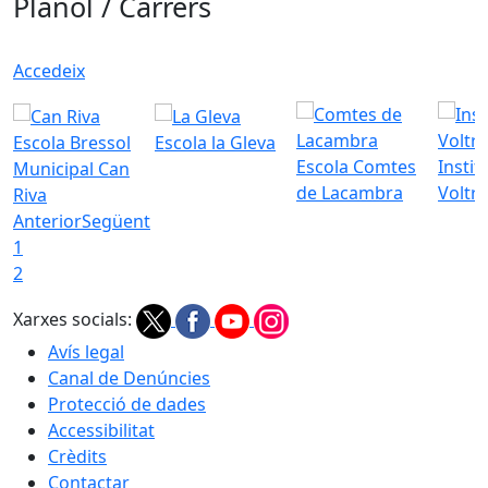
Plànol / Carrers
Accedeix
Escola Bressol
Escola la Gleva
Escola Comtes
Instit
Municipal Can
de Lacambra
Voltr
Riva
Anterior
Següent
1
2
Xarxes socials:
Avís legal
Canal de Denúncies
Protecció de dades
Accessibilitat
Crèdits
Contactar