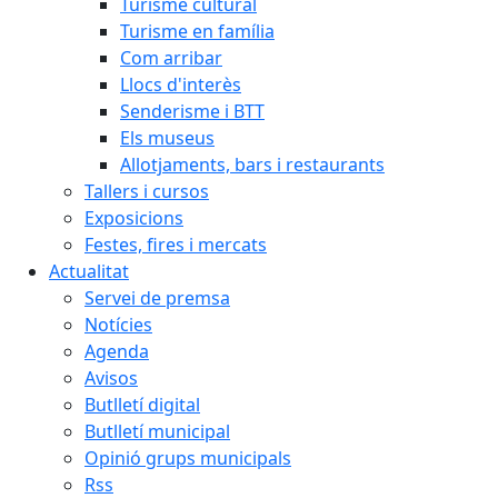
Turisme cultural
Turisme en família
Com arribar
Llocs d'interès
Senderisme i BTT
Els museus
Allotjaments, bars i restaurants
Tallers i cursos
Exposicions
Festes, fires i mercats
Actualitat
Servei de premsa
Notícies
Agenda
Avisos
Butlletí digital
Butlletí municipal
Opinió grups municipals
Rss