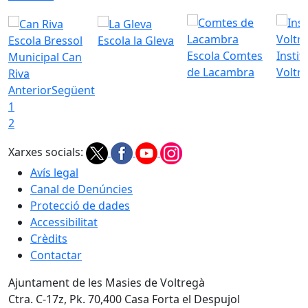
Escola Bressol
Escola la Gleva
Escola Comtes
Instit
Municipal Can
de Lacambra
Voltr
Riva
Anterior
Següent
1
2
Xarxes socials:
Avís legal
Canal de Denúncies
Protecció de dades
Accessibilitat
Crèdits
Contactar
Ajuntament de les Masies de Voltregà
Ctra. C-17z, Pk. 70,400 Casa Forta el Despujol