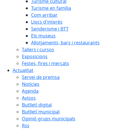
Turisme cultural
Turisme en família
Com arribar
Llocs d'interès
Senderisme i BTT
Els museus
Allotjaments, bars i restaurants
Tallers i cursos
Exposicions
Festes, fires i mercats
Actualitat
Servei de premsa
Notícies
Agenda
Avisos
Butlletí digital
Butlletí municipal
Opinió grups municipals
Rss