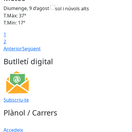
Diumenge, 9 d’agost
D
T.Màx: 37°
T
T.Min: 17°
T
1
T
2
Anterior
Següent
Butlletí digital
Subscriu-te
Plànol / Carrers
Accedeix