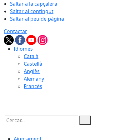
Saltar a la capçalera
Saltar al contingut
Saltar al peu de pàgina
Contactar
Idiomes
Català
Castellà
Anglès
Alemany
Francès
07.08.2026 | 01:02
Cercar:
Ajuntament