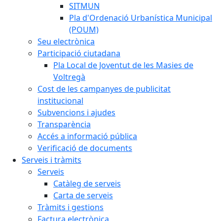
SITMUN
Pla d'Ordenació Urbanística Municipal
(POUM)
Seu electrònica
Participació ciutadana
Pla Local de Joventut de les Masies de
Voltregà
Cost de les campanyes de publicitat
institucional
Subvencions i ajudes
Transparència
Accés a informació pública
Verificació de documents
Serveis i tràmits
Serveis
Catàleg de serveis
Carta de serveis
Tràmits i gestions
Factura electrònica