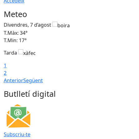
Accedeix
Meteo
Divendres, 7 d’agost
D
T.Màx: 34°
T
T.Min: 17°
T
Tarda
T
1
2
Anterior
Següent
Butlletí digital
Subscriu-te