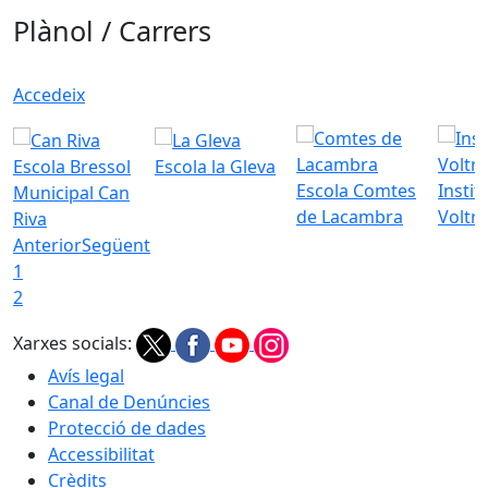
Plànol / Carrers
Accedeix
Escola Bressol
Escola la Gleva
Escola Comtes
Instit
Municipal Can
de Lacambra
Voltr
Riva
Anterior
Següent
1
2
Xarxes socials:
Avís legal
Canal de Denúncies
Protecció de dades
Accessibilitat
Crèdits