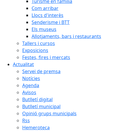
Turisme en família
Com arribar
Llocs d'interès
Senderisme i BTT
Els museus
Allotjaments, bars i restaurants
Tallers i cursos
Exposicions
Festes, fires i mercats
Actualitat
Servei de premsa
Notícies
Agenda
Avisos
Butlletí digital
Butlletí municipal
Opinió grups municipals
Rss
Hemeroteca