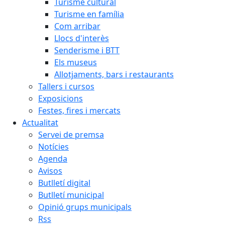
Turisme cultural
Turisme en família
Com arribar
Llocs d'interès
Senderisme i BTT
Els museus
Allotjaments, bars i restaurants
Tallers i cursos
Exposicions
Festes, fires i mercats
Actualitat
Servei de premsa
Notícies
Agenda
Avisos
Butlletí digital
Butlletí municipal
Opinió grups municipals
Rss