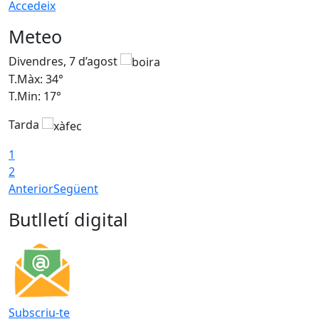
Accedeix
Meteo
Divendres, 7 d’agost
D
T.Màx: 34°
T
T.Min: 17°
T
Tarda
T
1
2
Anterior
Següent
Butlletí digital
Subscriu-te