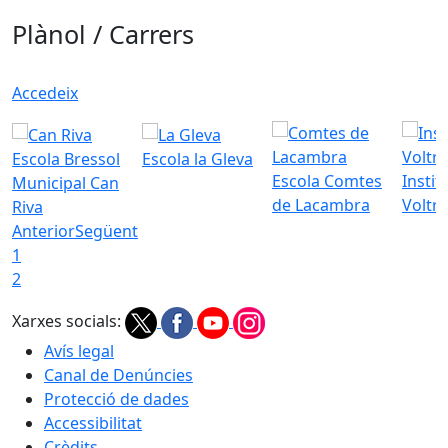
Plànol / Carrers
Accedeix
Escola Bressol
Escola la Gleva
Escola Comtes
Instit
Municipal Can
de Lacambra
Voltr
Riva
Anterior
Següent
1
2
Xarxes socials:
Avís legal
Canal de Denúncies
Protecció de dades
Accessibilitat
Crèdits