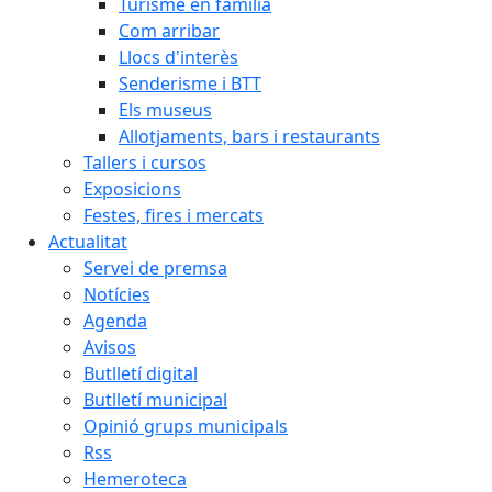
Turisme en família
Com arribar
Llocs d'interès
Senderisme i BTT
Els museus
Allotjaments, bars i restaurants
Tallers i cursos
Exposicions
Festes, fires i mercats
Actualitat
Servei de premsa
Notícies
Agenda
Avisos
Butlletí digital
Butlletí municipal
Opinió grups municipals
Rss
Hemeroteca