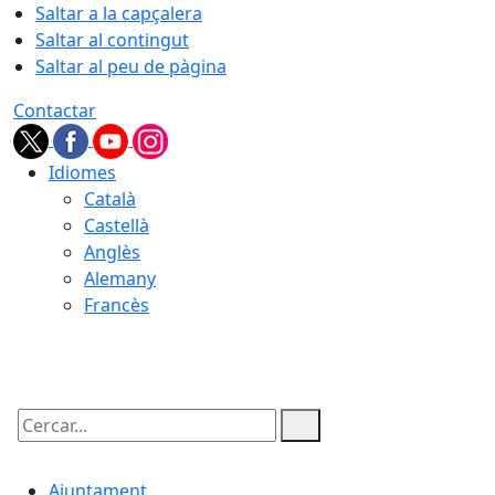
Saltar a la capçalera
Saltar al contingut
Saltar al peu de pàgina
Contactar
Idiomes
Català
Castellà
Anglès
Alemany
Francès
09.08.2026 | 08:02
Cercar:
Ajuntament