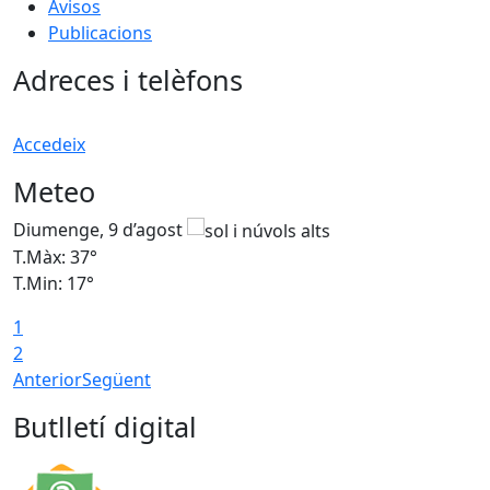
Avisos
Publicacions
Adreces i telèfons
Accedeix
Meteo
Diumenge, 9 d’agost
D
T.Màx: 37°
T
T.Min: 17°
T
1
T
2
Anterior
Següent
Butlletí digital