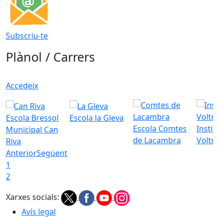
Subscriu-te
Plànol / Carrers
Accedeix
Escola Bressol
Escola la Gleva
Escola Comtes
Instit
Municipal Can
de Lacambra
Voltr
Riva
Anterior
Següent
1
2
Xarxes socials:
Avís legal