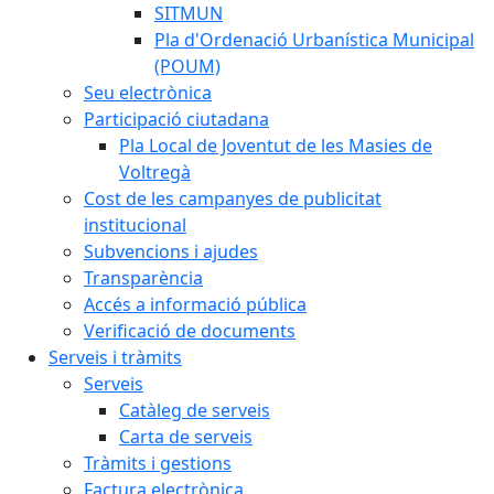
SITMUN
Pla d'Ordenació Urbanística Municipal
(POUM)
Seu electrònica
Participació ciutadana
Pla Local de Joventut de les Masies de
Voltregà
Cost de les campanyes de publicitat
institucional
Subvencions i ajudes
Transparència
Accés a informació pública
Verificació de documents
Serveis i tràmits
Serveis
Catàleg de serveis
Carta de serveis
Tràmits i gestions
Factura electrònica