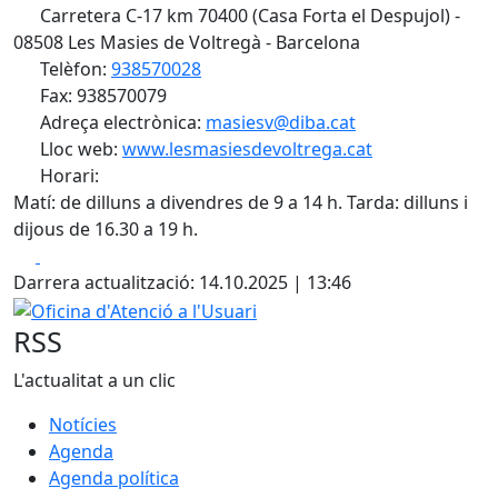
Carretera C-17 km 70400 (Casa Forta el Despujol) -
08508 Les Masies de Voltregà - Barcelona
Telèfon:
938570028
Fax: 938570079
Adreça electrònica:
masiesv@diba.cat
Lloc web:
www.lesmasiesdevoltrega.cat
Horari:
Matí: de dilluns a divendres de 9 a 14 h. Tarda: dilluns i
dijous de 16.30 a 19 h.
Facebook
X
Darrera actualització: 14.10.2025 | 13:46
Oficina d'Atenció a l'Usuari
RSS
L'actualitat a un clic
Notícies
Agenda
Agenda política