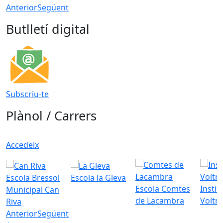
Anterior
Següent
Butlletí digital
Subscriu-te
Plànol / Carrers
Accedeix
Escola Bressol
Escola la Gleva
Escola Comtes
Instit
Municipal Can
de Lacambra
Voltr
Riva
Anterior
Següent