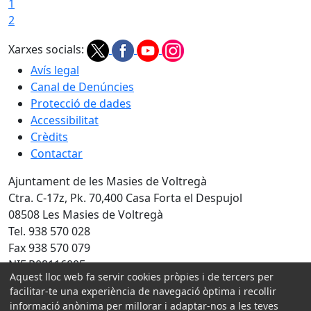
1
2
Xarxes socials:
Avís legal
Canal de Denúncies
Protecció de dades
Accessibilitat
Crèdits
Contactar
Ajuntament de les Masies de Voltregà
Ctra. C-17z, Pk. 70,400 Casa Forta el Despujol
08508 Les Masies de Voltregà
Tel. 938 570 028
Fax 938 570 079
NIF P0811600F
Aquest lloc web fa servir cookies pròpies i de tercers per
facilitar-te una experiència de navegació òptima i recollir
Amb la col·laboració de:
informació anònima per millorar i adaptar-nos a les teves