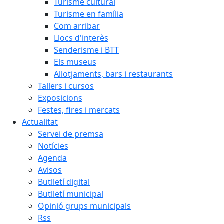
Turisme cultural
Turisme en família
Com arribar
Llocs d'interès
Senderisme i BTT
Els museus
Allotjaments, bars i restaurants
Tallers i cursos
Exposicions
Festes, fires i mercats
Actualitat
Servei de premsa
Notícies
Agenda
Avisos
Butlletí digital
Butlletí municipal
Opinió grups municipals
Rss