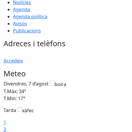
Notícies
Agenda
Agenda política
Avisos
Publicacions
Adreces i telèfons
Accedeix
Meteo
Divendres, 7 d’agost
D
T.Màx: 34°
T
T.Min: 17°
T
Tarda
T
1
2