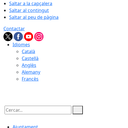
Saltar a la capçalera
Saltar al contingut
Saltar al peu de pàgina
Contactar
Idiomes
Català
Castellà
Anglès
Alemany
Francès
08.08.2026 | 14:51
Cercar:
Ajuntament