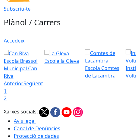
Subscriu-te
Plànol / Carrers
Accedeix
Escola Bressol
Escola la Gleva
Escola Comtes
Instit
Municipal Can
de Lacambra
Voltr
Riva
Anterior
Següent
1
2
Xarxes socials:
Avís legal
Canal de Denúncies
Protecció de dades