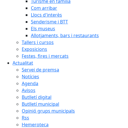
Turisme en família
Com arribar
Llocs d'interès
Senderisme i BTT
Els museus
Allotjaments, bars i restaurants
Tallers i cursos
Exposicions
Festes, fires i mercats
Actualitat
Servei de premsa
Notícies
Agenda
Avisos
Butlletí digital
Butlletí municipal
Opinió grups municipals
Rss
Hemeroteca