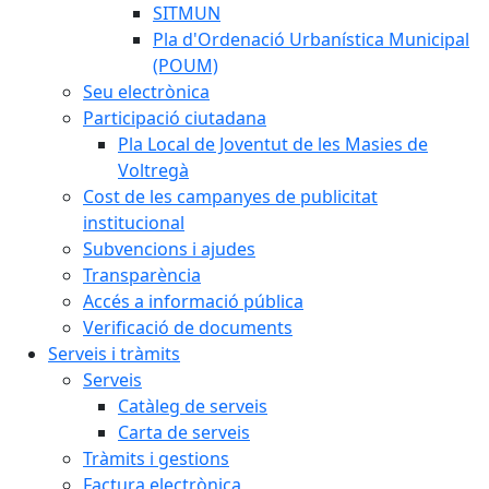
SITMUN
Pla d'Ordenació Urbanística Municipal
(POUM)
Seu electrònica
Participació ciutadana
Pla Local de Joventut de les Masies de
Voltregà
Cost de les campanyes de publicitat
institucional
Subvencions i ajudes
Transparència
Accés a informació pública
Verificació de documents
Serveis i tràmits
Serveis
Catàleg de serveis
Carta de serveis
Tràmits i gestions
Factura electrònica