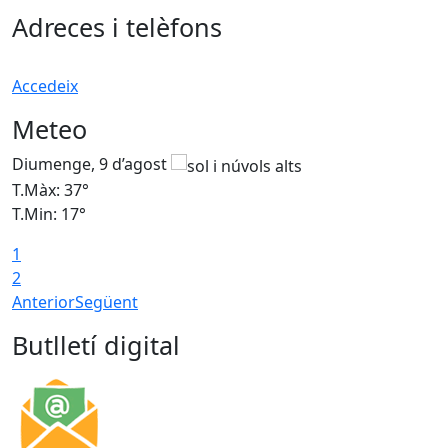
Adreces i telèfons
Accedeix
Meteo
Diumenge, 9 d’agost
D
T.Màx: 37°
T
T.Min: 17°
T
1
T
2
Anterior
Següent
Butlletí digital