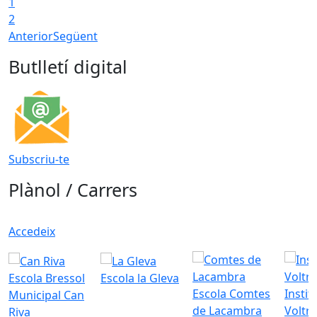
1
T
2
Anterior
Següent
Butlletí digital
Subscriu-te
Plànol / Carrers
Accedeix
Escola Bressol
Escola la Gleva
Escola Comtes
Instit
Municipal Can
de Lacambra
Voltr
Riva