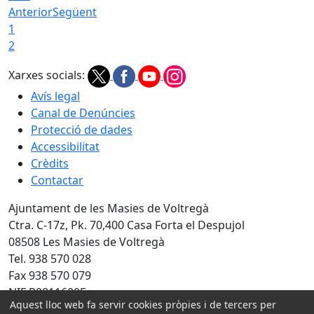
Anterior
Següent
1
2
Xarxes socials:
Avís legal
Canal de Denúncies
Protecció de dades
Accessibilitat
Crèdits
Contactar
Ajuntament de les Masies de Voltregà
Ctra. C-17z, Pk. 70,400 Casa Forta el Despujol
08508 Les Masies de Voltregà
Tel. 938 570 028
Fax 938 570 079
NIF P0811600F
Aquest lloc web fa servir cookies pròpies i de tercers per