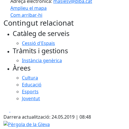
Adreça electrònica:
masiesv@diba.cat
Amplieu el mapa
Com arribar-hi
Leaflet
| ©
OpenStreetMap
contributors
Contingut relacionat
+
Catàleg de serveis
−
Cessió d'Espais
Tràmits i gestions
Instància genèrica
Àrees
Cultura
Educació
Esports
Joventut
Facebook
X
Darrera actualització: 24.05.2019 | 08:48
Pèrgola de la Gleva