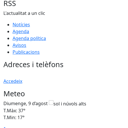
RSS
L'actualitat a un clic
Notícies
Agenda
Agenda política
Avisos
Publicacions
Adreces i telèfons
Accedeix
Meteo
Diumenge, 9 d’agost
D
T.Màx: 37°
T
T.Min: 17°
T