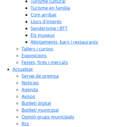
Turisme cultural
Turisme en família
Com arribar
Llocs d'interès
Senderisme i BTT
Els museus
Allotjaments, bars i restaurants
Tallers i cursos
Exposicions
Festes, fires i mercats
Actualitat
Servei de premsa
Notícies
Agenda
Avisos
Butlletí digital
Butlletí municipal
Opinió grups municipals
Rss