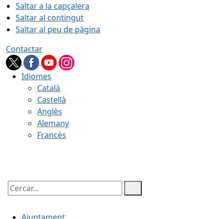
Saltar a la capçalera
Saltar al contingut
Saltar al peu de pàgina
Contactar
Idiomes
Català
Castellà
Anglès
Alemany
Francès
07.08.2026 | 12:10
Cercar:
Ajuntament