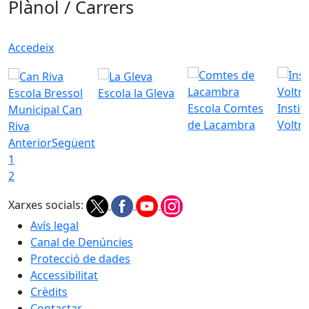
Plànol / Carrers
Accedeix
Escola Bressol
Escola la Gleva
Escola Comtes
Instit
Municipal Can
de Lacambra
Voltr
Riva
Anterior
Següent
1
2
Xarxes socials:
Avís legal
Canal de Denúncies
Protecció de dades
Accessibilitat
Crèdits
Contactar