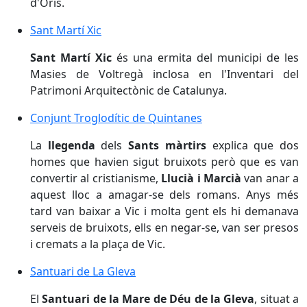
d'Orís.
Sant Martí Xic
Sant Martí Xic
Sant Martí Xic
és una ermita del municipi de les
Masies de Voltregà inclosa en l'Inventari del
Patrimoni Arquitectònic de Catalunya.
Conjunt Troglodític de Quintanes
Conjunt Troglodític de Quintanes
La
llegenda
dels
Sants màrtirs
explica que dos
homes que havien sigut bruixots però que es van
convertir al cristianisme,
Llucià i Marcià
van anar a
aquest lloc a amagar-se dels romans. Anys més
tard van baixar a Vic i molta gent els hi demanava
serveis de bruixots, ells en negar-se, van ser presos
i cremats a la plaça de Vic.
Santuari de La Gleva
Santuari de La Gleva
El
Santuari de la Mare de Déu de la Gleva
, situat a