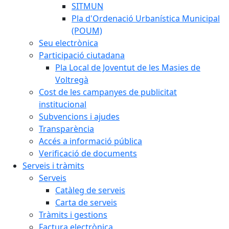
SITMUN
Pla d'Ordenació Urbanística Municipal
(POUM)
Seu electrònica
Participació ciutadana
Pla Local de Joventut de les Masies de
Voltregà
Cost de les campanyes de publicitat
institucional
Subvencions i ajudes
Transparència
Accés a informació pública
Verificació de documents
Serveis i tràmits
Serveis
Catàleg de serveis
Carta de serveis
Tràmits i gestions
Factura electrònica