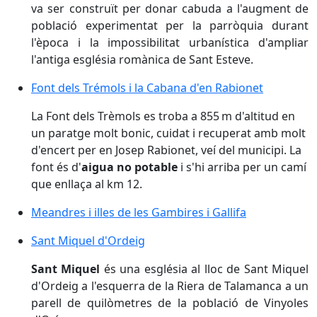
va ser construït per donar cabuda a l'augment de
població experimentat per la parròquia durant
l'època i la impossibilitat urbanística d'ampliar
l'antiga església romànica de Sant Esteve.
Font dels Trémols i la Cabana d'en Rabionet
Font dels Trémols i la Cabana d'en Rabionet
La Font dels Trèmols es troba a 855 m d'altitud en
un paratge molt bonic, cuidat i recuperat amb molt
d'encert per en Josep Rabionet, veí del municipi. La
font és d'
aigua no potable
i s'hi arriba per un camí
que enllaça al km 12.
Meandres i illes de les Gambires i Gallifa
Meandres i illes de les Gambires i Gallifa
Sant Miquel d'Ordeig
Sant Miquel d'Ordeig
Sant Miquel
és una església al lloc de Sant Miquel
d'Ordeig a l'esquerra de la Riera de Talamanca a un
parell de quilòmetres de la població de Vinyoles