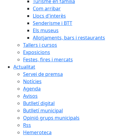
Turisme en família
Com arribar
Llocs d'interès
Senderisme i BTT
Els museus
Allotjaments, bars i restaurants
Tallers i cursos
Exposicions
Festes, fires i mercats
Actualitat
Servei de premsa
Notícies
Agenda
Avisos
Butlletí digital
Butlletí municipal
Opinió grups municipals
Rss
Hemeroteca