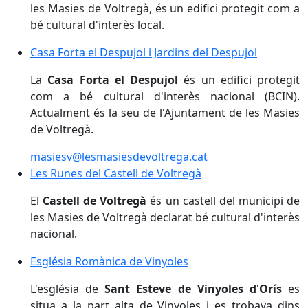
les Masies de Voltregà, és un edifici protegit com a
bé cultural d'interès local.
Casa Forta el Despujol i Jardins del Despujol
Casa Forta el Despujol i Jardins del Despujol
La
Casa Forta el Despujol
és un edifici protegit
com a bé cultural d'interès nacional (BCIN).
Actualment és la seu de l'Ajuntament de les Masies
de Voltregà.
masiesv@lesmasiesdevoltrega.cat
Les Runes del Castell de Voltregà
Les Runes del Castell de Voltregà
El
Castell de Voltregà
és un castell del municipi de
les Masies de Voltregà declarat bé cultural d'interès
nacional.
Església Romànica de Vinyoles
Església Romànica de Vinyoles
L'església de
Sant Esteve de Vinyoles d'Orís
es
situa a la part alta de Vinyoles i es trobava dins