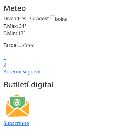
Meteo
Divendres, 7 d’agost
D
T.Màx: 34°
T
T.Min: 17°
T
Tarda
T
1
2
Anterior
Següent
Butlletí digital
Subscriu-te