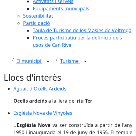
Activitats i serveis
Equipaments municipals
Sostenibilitat
Participació
Taula de Turisme de les Masies de Voltregà
Procés participatiu per la definició dels
usos de Can Riva
El municipi
Turisme
Llocs d'interès
Aguait d'Ocells Ardeids
Aguait d'Ocells Ardeids
Ocells ardeids
a la llera del
riu Ter
.
Església Nova de Vinyoles
Església Nova de Vinyoles
L'
Església Nova
va ser construïda a partir de l'any
1950 i inaugurada el 19 de juny de 1955. El temple